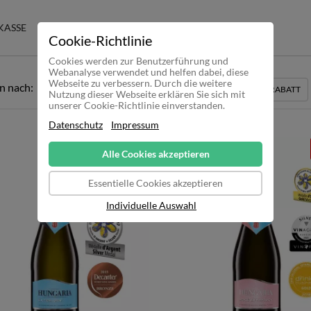
KASSE
Cookie-Richtlinie
Cookies werden zur Benutzerführung und
Webanalyse verwendet und helfen dabei, diese
Webseite zu verbessern. Durch die weitere
n nach:
EMPFEHLUNG
PREIS
MENGE
NAME
RABATT
Nutzung dieser Webseite erklären Sie sich mit
unserer Cookie-Richtlinie einverstanden.
Datenschutz
Impressum
Ausverkauft
Alle Cookies akzeptieren
Essentielle Cookies akzeptieren
Individuelle Auswahl