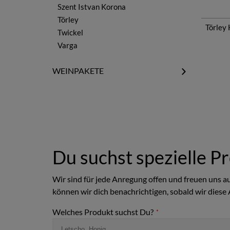
alle Weine
Szent Istvan Korona
Kekfrankos
Törley
Kéknyelü
Törley 
Twickel
Kiralyleanyka
Varga
Medina
Merlot
WEINPAKETE
Muskateller / Muskotaly
Rotweinpakete
Pinot Gris
Weissweinpakete
Pinot Noir
Rebsortenpakete
Portugieser
Weinanbauregionen
Rajnai Rizling
Weinerzeuger
Sargamuskotaly
Weinhighlights
Du suchst spezielle P
Sauvignon Blanc
Syrah / Shiraz
Szürkebarát
Wir sind für jede Anregung offen und freuen uns 
Gewürztraminer
können wir dich benachrichtigen, sobald wir diese 
Viognier
Welches Produkt suchst Du?
*
Zéta
Zweigelt