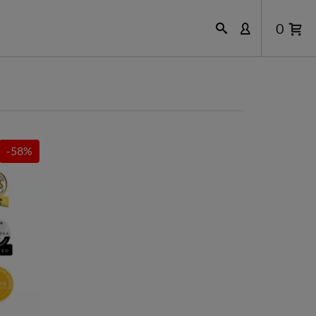
0
-58%