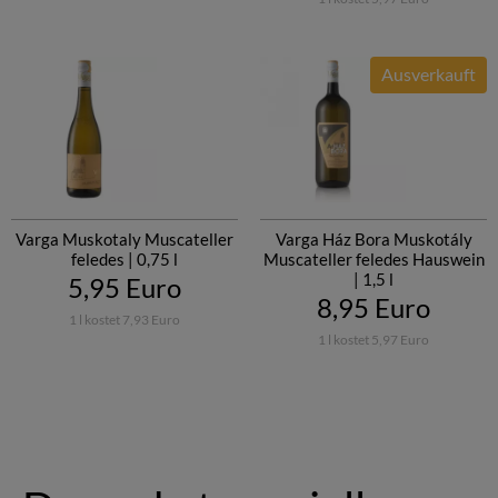
Ausverkauft
Varga Muskotaly Muscateller
Varga Ház Bora Muskotály
feledes | 0,75 l
Muscateller feledes Hauswein
| 1,5 l
5,95 Euro
8,95 Euro
1 l kostet 7,93 Euro
1 l kostet 5,97 Euro