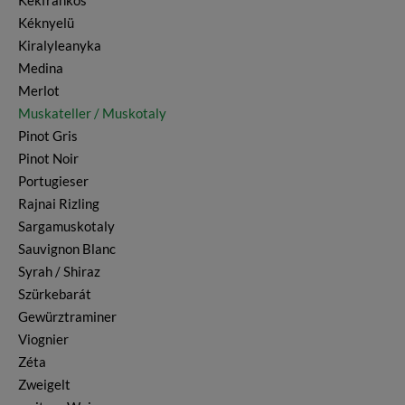
Kekfrankos
Kéknyelü
Kiralyleanyka
Medina
Merlot
Muskateller / Muskotaly
Pinot Gris
Pinot Noir
Portugieser
Rajnai Rizling
Sargamuskotaly
Sauvignon Blanc
Syrah / Shiraz
Szürkebarát
Gewürztraminer
Viognier
Zéta
Zweigelt