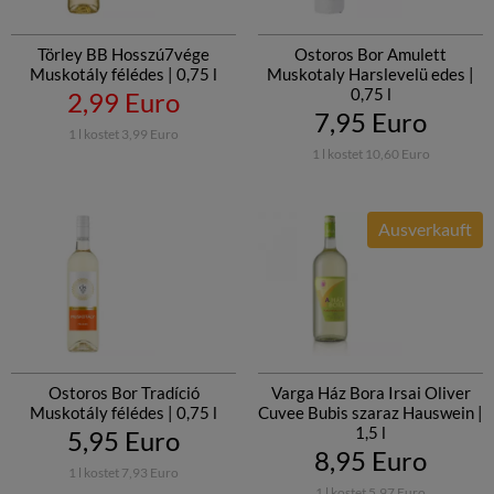
Törley BB Hosszú7vége
Ostoros Bor Amulett
Muskotály félédes | 0,75 l
Muskotaly Harslevelü edes |
0,75 l
2,99 Euro
7,95 Euro
1 l kostet 3,99 Euro
1 l kostet 10,60 Euro
Ausverkauft
Ostoros Bor Tradíció
Varga Ház Bora Irsai Oliver
Muskotály félédes | 0,75 l
Cuvee Bubis szaraz Hauswein |
1,5 l
5,95 Euro
8,95 Euro
1 l kostet 7,93 Euro
1 l kostet 5,97 Euro