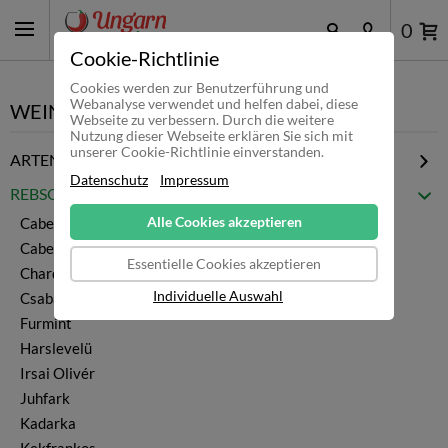
0
Cookie-Richtlinie
Cookies werden zur Benutzerführung und
Webanalyse verwendet und helfen dabei, diese
WEINE / SEKT
Webseite zu verbessern. Durch die weitere
Nutzung dieser Webseite erklären Sie sich mit
unserer Cookie-Richtlinie einverstanden.
ARTEN
Datenschutz
Impressum
Egri Bikavér
REBSORTEN
Tokaji
Alle Cookies akzeptieren
Cabernet Franc
Rotwein
Cabernet Sauvignon
Weißwein
Essentielle Cookies akzeptieren
Chardonnay
Rosewein
Individuelle Auswahl
Csabagyöngye
Cuvee Wein
Furmint
Reserve Wein
Harslevelü
Prämierte Weine
Irsai Olivér
Magnum
Juhfark
Sekt
Kadarka
alle Weine