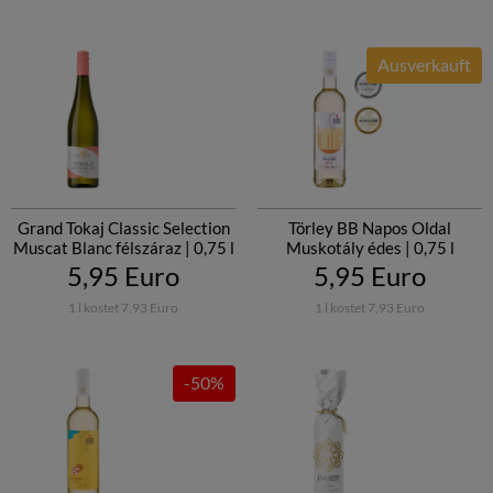
Ausverkauft
Grand Tokaj Classic Selection
Törley BB Napos Oldal
Muscat Blanc félszáraz | 0,75 l
Muskotály édes | 0,75 l
5,95 Euro
5,95 Euro
1 l kostet 7,93 Euro
1 l kostet 7,93 Euro
-50%