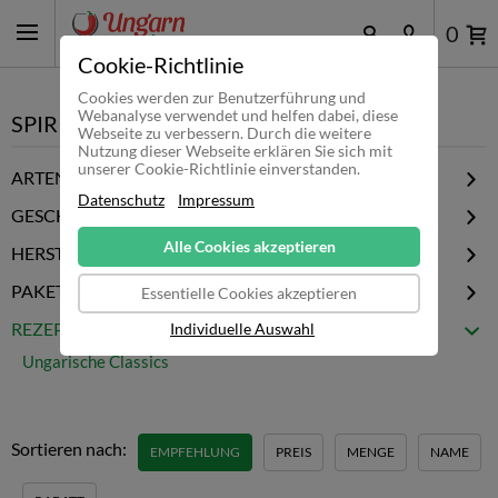
0
Cookie-Richtlinie
Cookies werden zur Benutzerführung und
Webanalyse verwendet und helfen dabei, diese
SPIRITUOSEN
Webseite zu verbessern. Durch die weitere
Nutzung dieser Webseite erklären Sie sich mit
unserer Cookie-Richtlinie einverstanden.
ARTEN
Datenschutz
Impressum
Fütyülös
GESCHMACK
Palinka
Alle Cookies akzeptieren
Pur / Rein
HERSTELLER
Likör
Aprikose
Bestillo
PAKETE
Koscher
Essentielle Cookies akzeptieren
Apfel
Bock
Spezialitäten
Alle Pakete
REZEPTE
Individuelle Auswahl
Birne
Bolyhos
Probierpakete
Honig
Ungarische Classics
Györi Likörgyar
Artenvielfalt
Kirsche
Kunsag Szesz
Fruchtkörbe
Pflaume
Mátyás Pálinkaház
Hersteller Pakete
Quitte
Sortieren nach:
Pannonhalmi
EMPFEHLUNG
PREIS
MENGE
NAME
Highlights
Traube
Zwack